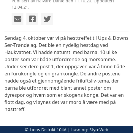
Publisert av Halvard Dahle den 11.10.20. Oppdatert
12.04.21.
Søndag 4. oktober var vi på høsttreffet til Ups & Downs
Sør-Trøndelag. Det ble en nydelig høstdag ved
Haukvatnet. Vi hadde natursti med barna. 10 ulike
poster som var både utfordrende og morsomme.
Under ser dere post 1, der oppgaven var å finne både
en furukongle og en grankongle. De andre postene
hadde også et gjennomgående friluftsliv-tema, der
barna ble utfordret med blant annet poster om
dyrespor og hvem som er skogens konge. Det var en
flott dag, og vi synes det var moro å være med på
høsttreff.
Stina Sveen
© Lions Distrikt 104A | Løsning:
StyreWeb