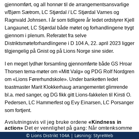
gjennomført, og all honnør til de arrangementsansvarlige
v/Bjørn Sætrom, LC Stjørdal / LC Stjørdal Varnes og
Ragnvald Johnsen. I år som tidligere år ledet ordstyrer Kjell
Langaunet, LC Stjørdal både møtet og forhandlingene trygt
gjennom i plenum. Referatet fra selve
Distriktsmøteforhandlingene i D 104 A, 22. april 2023 ligger
tilgjengelig på Gnist og på Lions Norge sine sider.
I en meget lydhør forsamling gjennomførte både GS Hroar
Thorsen tema-møter om «Mitt Valg» og PDG Rolf Nordgren
om «Lions Førerhundskole». Under banketten ledet
toastmaster Marit Klokkerhaug arrangementet glimrende
bl.a. med sanger, og DG fikk gitt Lions-fakkelen til Kirsti O.
Pedersen, LC Hammerfest og Evy Einarsen, LC Porsanger
som fortjent.
Avslutningsvis vil jeg bruke ordene
«Kindness in
action»
Det er vennlighet på gang: Når omtenksomme
mennesker går sammen og bretter opp armene og gjør
© Lions Distrikt 104A | Løsning:
StyreWeb